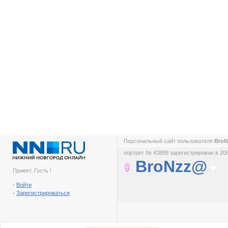
Персональный сайт пользователя
Bro
портрет № 43889 зарегистрирован в 200
BroNzz@
Привет, Гость !
-
Войти
-
Зарегистрироваться