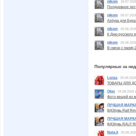
nikom
18.07.202
Полдневное лет
nikom
08.07.202
Азбука для Бура
nikom
05.06.202
К Дню русского 
nikom
05.06.202
В связи с пмэф-
Популярные за не
Lonza
05.08.2026
ТОВАРЫ ДЛЯ ДО
Olgs
04.08.2026 
Фото вещей из ки
ЛУЧШАЯ МАРК
[b]Обувь Ralf Ri
ЛУЧШАЯ МАРК
[b]Обувь RALF RI
Nata.li
05.08.202