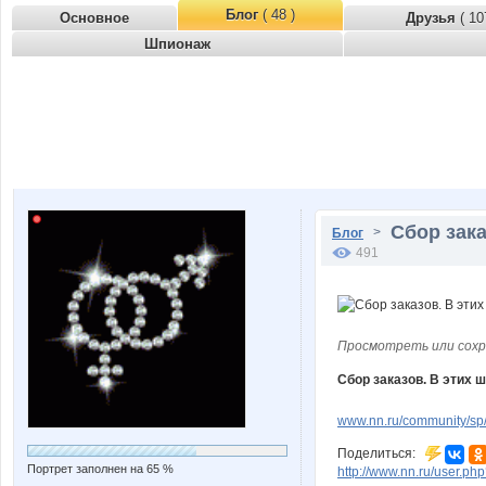
Блог
( 48 )
Основное
Друзья
( 10
Шпионаж
Сбор зака
>
Блог
491
Просмотреть или сохр
Сбор заказов. В этих 
www.nn.ru/community/s
Поделиться:
Портрет заполнен на 65 %
http://www.nn.ru/user.