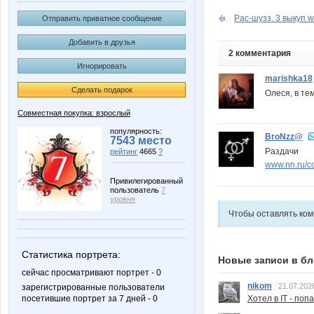
Рас-шузз. 3 выкуп w
Отправить приватное сообщение
Добавить в друзья
2 комментария
Игнорировать
marishka18
Сделать подарок
Олеся, в те
Совместная покупка: взрослый
популярность:
BroNzz@
7543 место
Раздачи
рейтинг
4665
?
www.nn.ru/c
Привилегированный
пользователь
7
уровня
Чтобы оставлять ко
Статистика портрета:
Новые записи в бл
сейчас просматривают портрет - 0
nikom
21.07.202
зарегистрированные пользователи
Хотел в IT - поп
посетившие портрет за 7 дней - 0