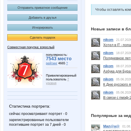
Отправить приватное сообщение
Чтобы оставлять ко
Добавить в друзья
Игнорировать
Новые записи в бл
Сделать подарок
nikom
21.07.202
Хотел в IT - поп
Совместная покупка: взрослый
nikom
18.07.202
популярность:
Полдневное лет
7543 место
рейтинг
4665
?
nikom
08.07.202
Азбука для Бура
Привилегированный
nikom
05.06.202
пользователь
7
уровня
К Дню русского 
nikom
05.06.202
В связи с пмэф-
Статистика портрета:
сейчас просматривают портрет - 0
Популярные за не
зарегистрированные пользователи
посетившие портрет за 7 дней - 0
Мил@н@
01.08