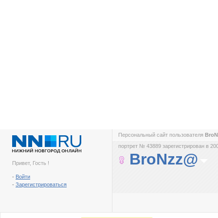
Персональный сайт пользователя
Bro
портрет № 43889 зарегистрирован в 200
BroNzz@
Привет, Гость !
-
Войти
-
Зарегистрироваться